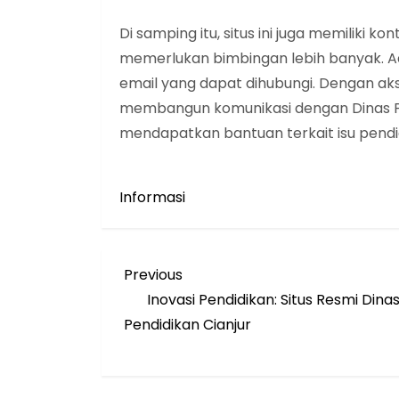
Di samping itu, situs ini juga memiliki 
memerlukan bimbingan lebih banyak. Ad
email yang dapat dihubungi. Dengan aks
membangun komunikasi dengan Dinas Pe
mendapatkan bantuan terkait isu pendi
Informasi
N
Previous
Previous
Post
Inovasi Pendidikan: Situs Resmi Dina
a
Pendidikan Cianjur
v