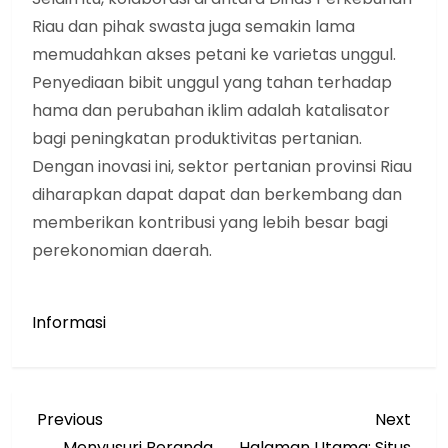
Riau dan pihak swasta juga semakin lama
memudahkan akses petani ke varietas unggul.
Penyediaan bibit unggul yang tahan terhadap
hama dan perubahan iklim adalah katalisator
bagi peningkatan produktivitas pertanian.
Dengan inovasi ini, sektor pertanian provinsi Riau
diharapkan dapat dapat dan berkembang dan
memberikan kontribusi yang lebih besar bagi
perekonomian daerah.
Informasi
N
Previous
Next
Previous
Next
Post
Post
Menyusuri Beranda
Halaman Utama: Situs