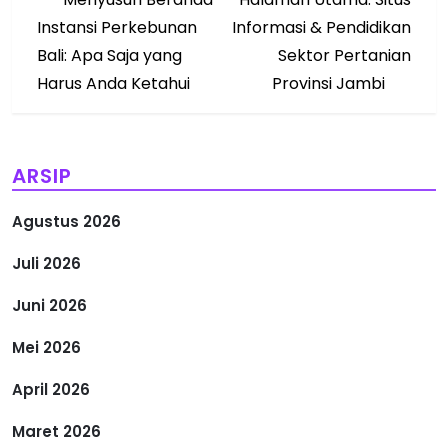
a
Instansi Perkebunan
Informasi & Pendidikan
v
Bali: Apa Saja yang
Sektor Pertanian
Harus Anda Ketahui
Provinsi Jambi
i
g
ARSIP
a
Agustus 2026
s
Juli 2026
i
Juni 2026
p
Mei 2026
o
April 2026
s
Maret 2026