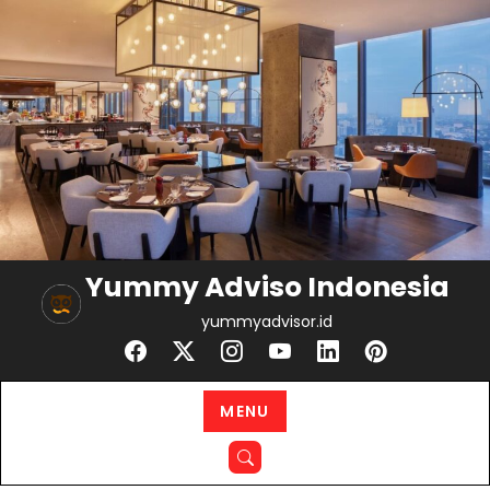
Skip
to
content
Yummy Adviso Indonesia
yummyadvisor.id
MENU