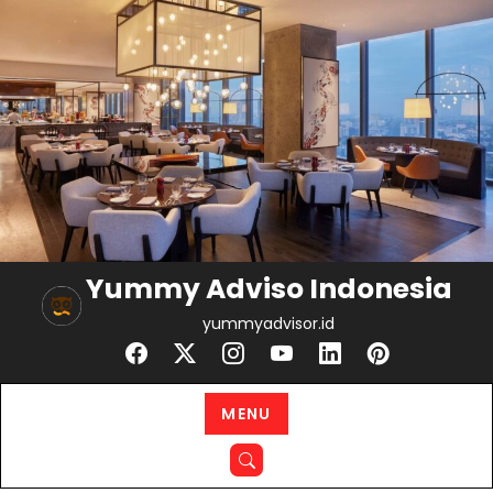
Skip
to
content
Yummy Adviso Indonesia
yummyadvisor.id
MENU