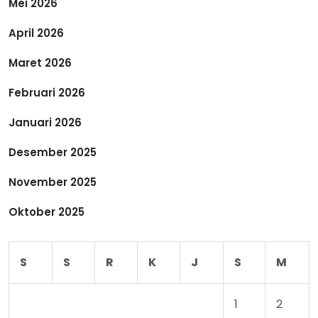
p
Mei 2026
April 2026
o
Maret 2026
s
Februari 2026
Januari 2026
Desember 2025
November 2025
Oktober 2025
S
S
R
K
J
S
M
1
2