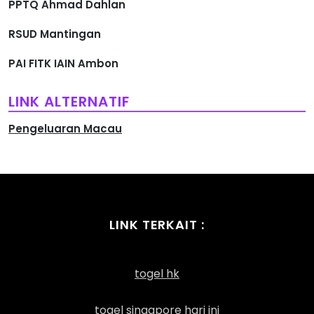
PPTQ Ahmad Dahlan
RSUD Mantingan
PAI FITK IAIN Ambon
LINK ALTERNATIF
Pengeluaran Macau
LINK TERKAIT :
togel hk
togel singapore hari ini