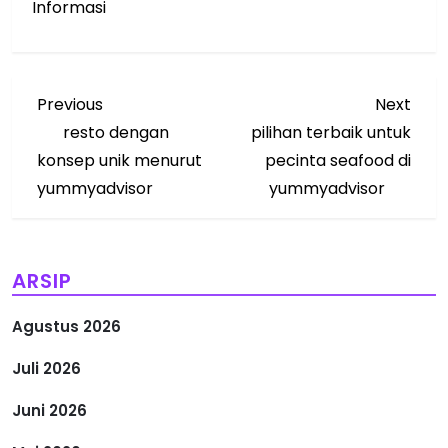
Informasi
N
Previous
Next
Previous
Next
Post
Post
resto dengan
pilihan terbaik untuk
a
konsep unik menurut
pecinta seafood di
v
yummyadvisor
yummyadvisor
i
g
ARSIP
a
Agustus 2026
s
Juli 2026
i
Juni 2026