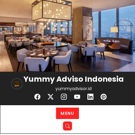
Skip
to
content
Yummy Adviso Indonesia
yummyadvisor.id
MENU