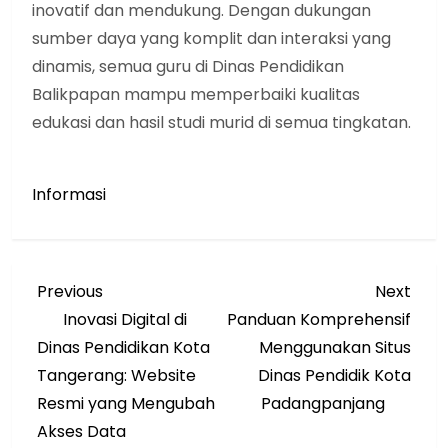
inovatif dan mendukung. Dengan dukungan
sumber daya yang komplit dan interaksi yang
dinamis, semua guru di Dinas Pendidikan
Balikpapan mampu memperbaiki kualitas
edukasi dan hasil studi murid di semua tingkatan.
Informasi
N
Previous
Next
Previous
Next
Post
Post
Inovasi Digital di
Panduan Komprehensif
a
Dinas Pendidikan Kota
Menggunakan Situs
v
Tangerang: Website
Dinas Pendidik Kota
Resmi yang Mengubah
Padangpanjang
i
Akses Data