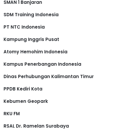
SMAN 1 Banjaran
SDM Training Indonesia
PT NTC Indonesia
Kampung Inggris Pusat
Atomy Hemohim Indonesia
Kampus Penerbangan Indonesia
Dinas Perhubungan Kalimantan Timur
PPDB Kediri Kota
Kebumen Geopark
RKU FM
RSAL Dr. Ramelan Surabaya