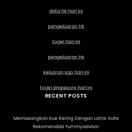
data hk hari ini
pengeluaran hk
togel hari ini
pengeluaran hk
keluaran sgp hari ini
togel singapore hari ini
RECENT POSTS
Memasangkan Kue Kering Dengan Latte: Kafe
Rekomendasi Yummyadvisor