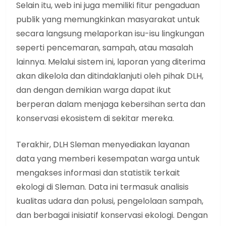
Selain itu, web ini juga memiliki fitur pengaduan
publik yang memungkinkan masyarakat untuk
secara langsung melaporkan isu-isu lingkungan
seperti pencemaran, sampah, atau masalah
lainnya. Melalui sistem ini, laporan yang diterima
akan dikelola dan ditindaklanjuti oleh pihak DLH,
dan dengan demikian warga dapat ikut
berperan dalam menjaga kebersihan serta dan
konservasi ekosistem di sekitar mereka.
Terakhir, DLH Sleman menyediakan layanan
data yang memberi kesempatan warga untuk
mengakses informasi dan statistik terkait
ekologi di Sleman. Data ini termasuk analisis
kualitas udara dan polusi, pengelolaan sampah,
dan berbagai inisiatif konservasi ekologi. Dengan