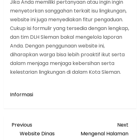
Jika Anda memiliki pertanyaan atau ingin ingin
menyetorkan sanggahan terkait isu lingkungan,
website ini juga menyediakan fitur pengaduan.
Cukup isi formulir yang tersedia dengan lengkap,
dan tim DLH Sleman bakal mengelola laporan
Anda. Dengan penggunaan website ini,
diharapkan warga bisa lebih proaktif ikut serta
dalam menjaga menjaga kebersihan serta
kelestarian lingkungan di dalam Kota Sleman.
Informasi
N
Previous
Next
Previous
Next
Post
Post
Website Dinas
Mengenal Halaman