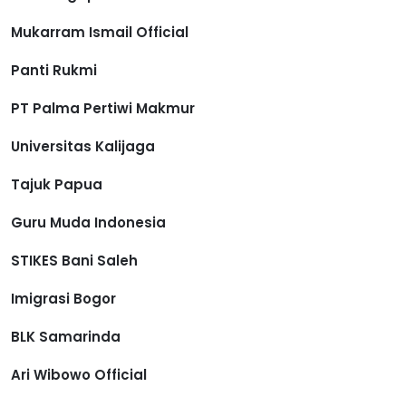
Mukarram Ismail Official
Panti Rukmi
PT Palma Pertiwi Makmur
Universitas Kalijaga
Tajuk Papua
Guru Muda Indonesia
STIKES Bani Saleh
Imigrasi Bogor
BLK Samarinda
Ari Wibowo Official