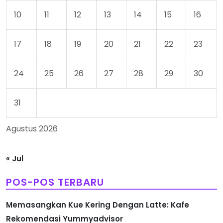
10
11
12
13
14
15
16
17
18
19
20
21
22
23
24
25
26
27
28
29
30
31
Agustus 2026
« Jul
POS-POS TERBARU
Memasangkan Kue Kering Dengan Latte: Kafe
Rekomendasi Yummyadvisor