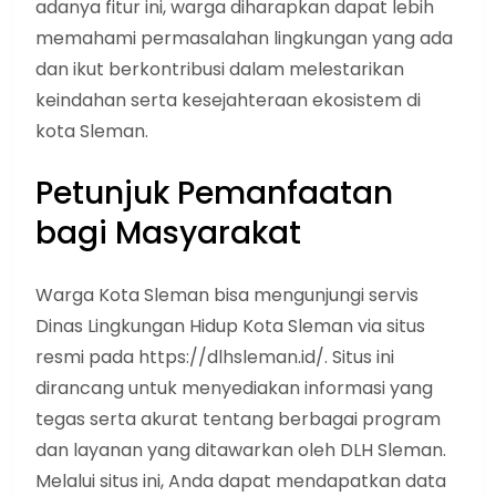
adanya fitur ini, warga diharapkan dapat lebih
memahami permasalahan lingkungan yang ada
dan ikut berkontribusi dalam melestarikan
keindahan serta kesejahteraan ekosistem di
kota Sleman.
Petunjuk Pemanfaatan
bagi Masyarakat
Warga Kota Sleman bisa mengunjungi servis
Dinas Lingkungan Hidup Kota Sleman via situs
resmi pada https://dlhsleman.id/. Situs ini
dirancang untuk menyediakan informasi yang
tegas serta akurat tentang berbagai program
dan layanan yang ditawarkan oleh DLH Sleman.
Melalui situs ini, Anda dapat mendapatkan data