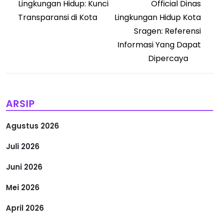
a
Lingkungan Hidup: Kunci
Official Dinas
v
Transparansi di Kota
Lingkungan Hidup Kota
Sragen: Referensi
i
Informasi Yang Dapat
Dipercaya
g
a
ARSIP
s
i
Agustus 2026
p
Juli 2026
Juni 2026
o
Mei 2026
s
April 2026