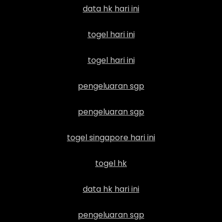
data hk hari ini
togel hari ini
togel hari ini
pengeluaran sgp
pengeluaran sgp
togel singapore hari ini
togel hk
data hk hari ini
pengeluaran sgp