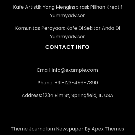
Kafe Artistik Yang Menginspirasi: Pilihan Kreatif
Yummyadvisor
Komunitas Perayaan: Kafe Di Sekitar Anda Di
Yummyadvisor
CONTACT INFO
Email:
info@example.com
Phone: +91-123-456-7890
Address: 1234 Elm St, Springfield, IL, USA
Theme Journalism Newspaper By Apex Themes