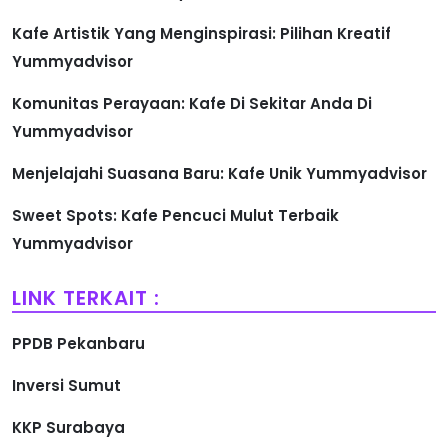
Kafe Artistik Yang Menginspirasi: Pilihan Kreatif
Yummyadvisor
Komunitas Perayaan: Kafe Di Sekitar Anda Di
Yummyadvisor
Menjelajahi Suasana Baru: Kafe Unik Yummyadvisor
Sweet Spots: Kafe Pencuci Mulut Terbaik
Yummyadvisor
LINK TERKAIT :
PPDB Pekanbaru
Inversi Sumut
KKP Surabaya