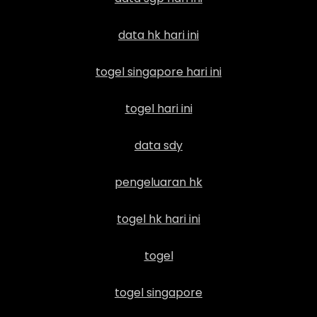
data hk hari ini
togel singapore hari ini
togel hari ini
data sdy
pengeluaran hk
togel hk hari ini
togel
togel singapore