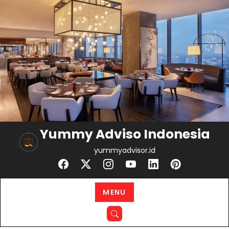
Skip
to
content
Yummy Adviso Indonesia
yummyadvisor.id
MENU