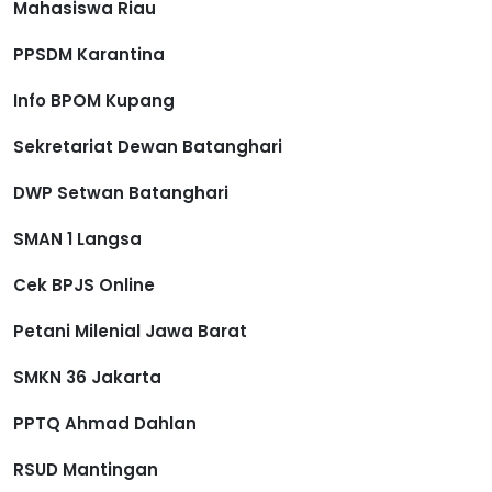
Mahasiswa Riau
PPSDM Karantina
Info BPOM Kupang
Sekretariat Dewan Batanghari
DWP Setwan Batanghari
SMAN 1 Langsa
Cek BPJS Online
Petani Milenial Jawa Barat
SMKN 36 Jakarta
PPTQ Ahmad Dahlan
RSUD Mantingan