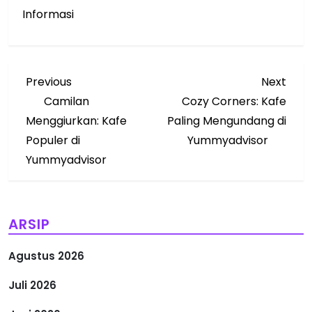
Informasi
N
Previous
Next
Previous
Next
Post
Post
Camilan
Cozy Corners: Kafe
a
Menggiurkan: Kafe
Paling Mengundang di
v
Populer di
Yummyadvisor
Yummyadvisor
i
g
ARSIP
a
Agustus 2026
s
Juli 2026
i