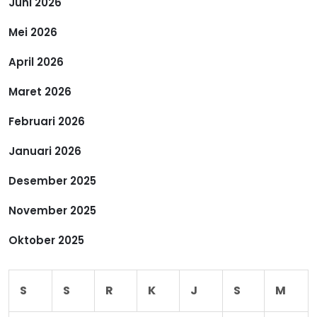
Juni 2026
p
Mei 2026
o
April 2026
s
Maret 2026
Februari 2026
Januari 2026
Desember 2025
November 2025
Oktober 2025
S
S
R
K
J
S
M