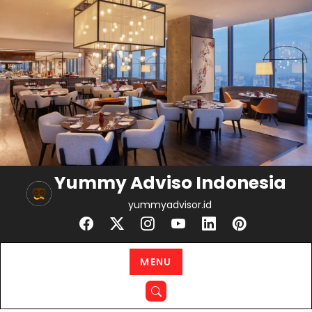
Skip
to
content
Yummy Adviso Indonesia
yummyadvisor.id
MENU