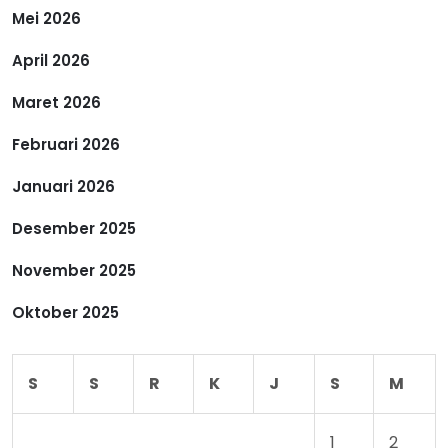
p
Mei 2026
April 2026
o
Maret 2026
s
Februari 2026
Januari 2026
Desember 2025
November 2025
Oktober 2025
S
S
R
K
J
S
M
1
2