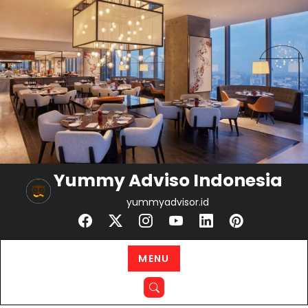
Skip
to
content
Yummy Adviso Indonesia
yummyadvisor.id
MENU