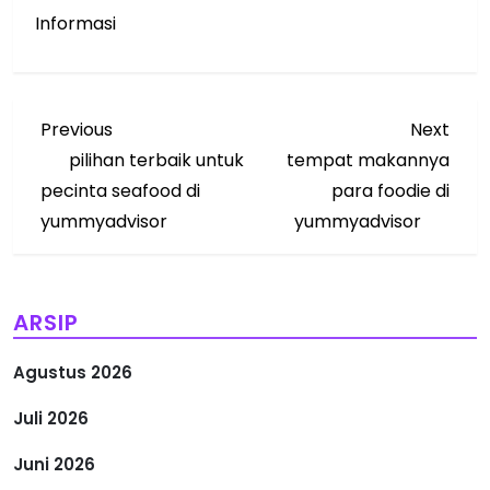
Informasi
N
Previous
Next
Previous
Next
Post
Post
pilihan terbaik untuk
tempat makannya
a
pecinta seafood di
para foodie di
v
yummyadvisor
yummyadvisor
i
g
ARSIP
a
Agustus 2026
s
Juli 2026
i
Juni 2026