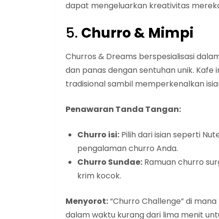
dapat mengeluarkan kreativitas merek
5.
Churro & Mimpi
Churros & Dreams berspesialisasi dalam 
dan panas dengan sentuhan unik. Kafe
tradisional sambil memperkenalkan isian
Penawaran Tanda Tangan:
Churro isi:
Pilih dari isian seperti N
pengalaman churro Anda.
Churro Sundae:
Ramuan churro surga
krim kocok.
Menyorot:
“Churro Challenge” di man
dalam waktu kurang dari lima menit u