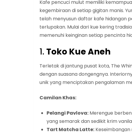
Kafe pencuci mulut memiliki kemampua
kegembiraan di setiap gigitan manis. Yu
telah menyusun daftar kafe hidangan p
terlupakan. Mulai dari kue kering tradis
memenuhi keinginan setiap pencinta h
1.
Toko Kue Aneh
Terletak di jantung pusat kota, The Wh
dengan suasana dongengnya. Interiorny
unik yang menciptakan pengalaman m
Camilan Khas:
Pelangi Pavlova:
Merengue berben
yang semarak dan sedikit krim vanila
Tart Matcha Latte:
Keseimbangan s