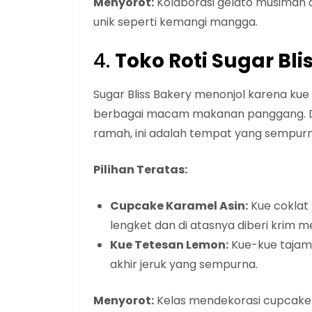
Menyorot:
Kolaborasi gelato musiman d
unik seperti kemangi mangga.
4.
Toko Roti Sugar Bli
Sugar Bliss Bakery menonjol karena ku
berbagai macam makanan panggang. D
ramah, ini adalah tempat yang sempur
Pilihan Teratas:
Cupcake Karamel Asin:
Kue coklat
lengket dan di atasnya diberi krim m
Kue Tetesan Lemon:
Kue-kue tajam 
akhir jeruk yang sempurna.
Menyorot:
Kelas mendekorasi cupcake t