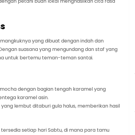
engan petani buah lokal menghasilkan cita rasa
ss
e mangkuknya yang dibuat dengan indah dan
engan suasana yang mengundang dan staf yang
na untuk bertemu teman-teman santai.
 mocha dengan bagian tengah karamel yang
entega karamel asin.
yang lembut ditaburi gula halus, memberikan hasil
ersedia setiap hari Sabtu, di mana para tamu