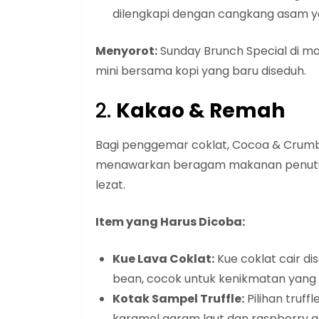
dilengkapi dengan cangkang asam y
Menyorot:
Sunday Brunch Special di m
mini bersama kopi yang baru diseduh.
2.
Kakao & Remah
Bagi penggemar coklat, Cocoa & Crumb
menawarkan beragam makanan penutup c
lezat.
Item yang Harus Dicoba:
Kue Lava Coklat:
Kue coklat cair di
bean, cocok untuk kenikmatan yang
Kotak Sampel Truffle:
Pilihan truf
karamel garam laut dan raspberry 