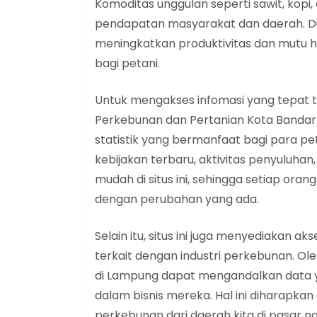
Komoditas unggulan seperti sawit, kopi,
pendapatan masyarakat dan daerah. D
meningkatkan produktivitas dan mutu has
bagi petani.
Untuk mengakses infomasi yang tepat t
Perkebunan dan Pertanian Kota Banda
statistik yang bermanfaat bagi para p
kebijakan terbaru, aktivitas penyuluha
mudah di situs ini, sehingga setiap or
dengan perubahan yang ada.
Selain itu, situs ini juga menyediakan ak
terkait dengan industri perkebunan. Ol
di Lampung dapat mengandalkan data y
dalam bisnis mereka. Hal ini diharapka
perkebunan dari daerah kita di pasar na