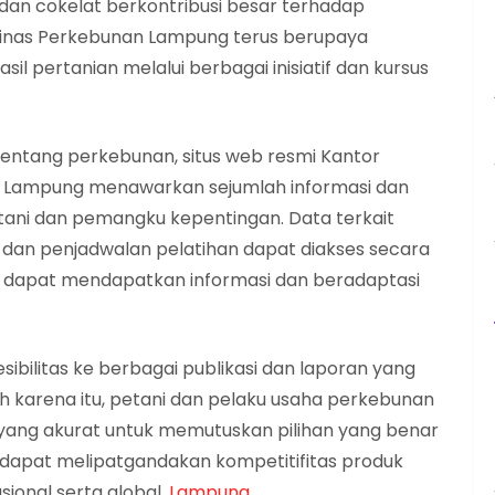
 dan cokelat berkontribusi besar terhadap
inas Perkebunan Lampung terus berupaya
il pertanian melalui berbagai inisiatif dan kursus
entang perkebunan, situs web resmi Kantor
r Lampung menawarkan sejumlah informasi dan
etani dan pemangku kepentingan. Data terkait
n, dan penjadwalan pelatihan dapat diakses secara
ang dapat mendapatkan informasi dan beradaptasi
sesibilitas ke berbagai publikasi dan laporan yang
eh karena itu, petani dan pelaku usaha perkebunan
ang akurat untuk memutuskan pilihan yang benar
n dapat melipatgandakan kompetitifitas produk
sional serta global.
Lampung