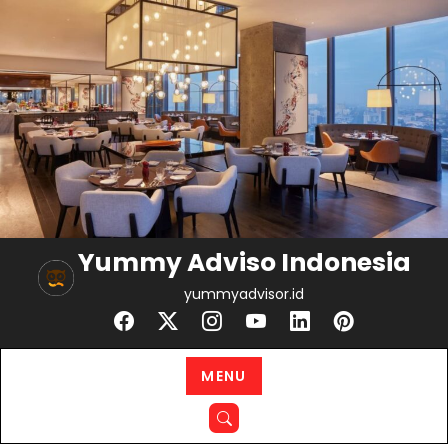
Skip
to
content
Yummy Adviso Indonesia
yummyadvisor.id
MENU