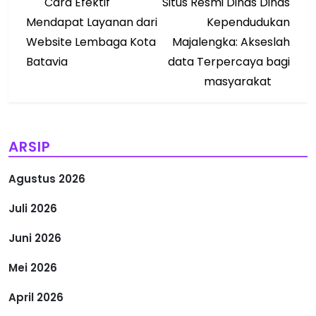
Post
Post
Cara Efektif
Situs Resmi Dinas Dinas
a
Mendapat Layanan dari
Kependudukan
v
Website Lembaga Kota
Majalengka: Akseslah
Batavia
data Terpercaya bagi
i
masyarakat
g
a
ARSIP
s
Agustus 2026
i
Juli 2026
p
Juni 2026
o
Mei 2026
s
April 2026