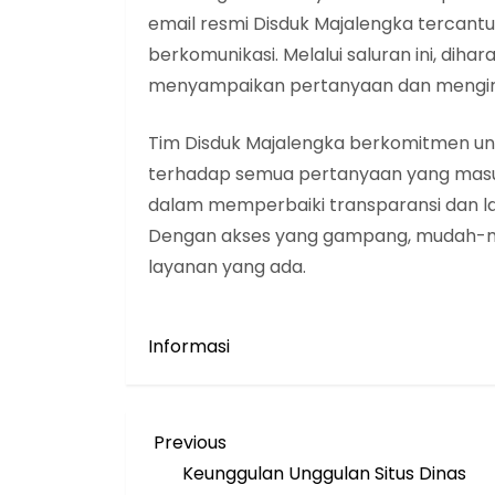
email resmi Disduk Majalengka tercan
berkomunikasi. Melalui saluran ini, dih
menyampaikan pertanyaan dan mengiri
Tim Disduk Majalengka berkomitmen un
terhadap semua pertanyaan yang masuk
dalam memperbaiki transparansi dan la
Dengan akses yang gampang, mudah-m
layanan yang ada.
Informasi
N
Previous
Previous
Post
Keunggulan Unggulan Situs Dinas